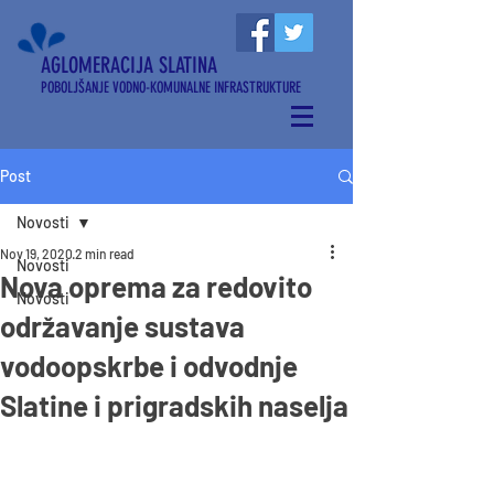
AGLOMERACIJA SLATINA
POBOLJŠANJE VODNO-KOMUNALNE INFRASTRUKTURE
Post
Novosti
Nov 19, 2020
2 min read
Novosti
Nova oprema za redovito
Novosti
održavanje sustava
vodoopskrbe i odvodnje
Slatine i prigradskih naselja