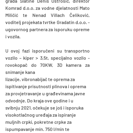
grada Slatine Denis Ostrošić, direktor 
Komrad d.o.o. za vodne djelatnosti Mato 
Miličić te Nenad Villach Čeliković, 
voditelj projekata tvrtke Gradatin d.o.o. -  
ugovornog partnera za isporuku opreme 
i vozila.
U ovoj fazi isporučeni su transportno 
vozilo – kiper > 3,5t, specijalno vozilo - 
rovokopač do 70KW, 3D kamera za 
snimanje kana
lizacije, vibronabijač te oprema za 
ispitivanje prisutnosti plinova i oprema 
za provjetravanje u građevinama javne 
odvodnje. Do kraja ove godine i u 
svibnju 2021. očekuje se još i isporuka 
visokotlačnog uređaja za ispiranje 
muljnih crpki, pokretne crpke za 
ispumpavanje min. 750 l/min te 