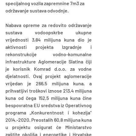
specijalnog vozila zapremnine 7m3 za 
održavanje sustava odvodnje.
Nabava opreme za redovito održavanje 
sustava vodoopskrbe ukupne 
vrijednosti 3,84 milijuna kuna dio je 
aktivnosti projekta Izgradnje i 
rekonstrukcije vodno-komunalne 
infrastrukture Aglomeracije Slatina čiji 
je korisnik Komrad d.o.o. za vodne 
djelatnosti. Ovaj projekt aglomeracije 
vrijedan je 266,5 milijuna kuna, a 
prihvatljivi troškovi iznose 213,4 milijuna 
kuna od čega 152,5 milijuna kuna čine 
bespovratna EU sredstva iz Operativnog 
programa „Konkurentnost i kohezija“ 
2014.-2020. Preostalih 60,8 milijuna kuna 
u projektu osigurat će Ministarstvo 
zaštite okoliša i energetike i Hrvatske 