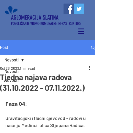
AGLOMERACIJA SLATINA
POBOLJŠANJE VODNO-KOMUNALNE INFRASTRUKTURE
Post
Novosti
Oct 28, 2022
1 min read
Novosti
Tjedna najava radova
Novosti
(31.10.2022 - 07.11.2022.)
𝗙𝗮𝘇𝗮 𝟬𝟰:
Gravitacijski i tlačni cjevovod – radovi u 
naselju Medinci, ulica Stjepana Radića.