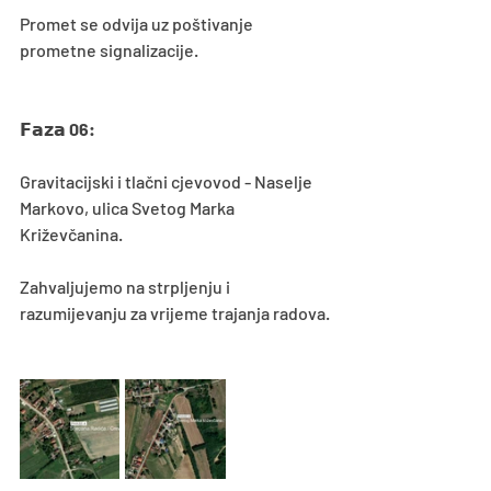
Promet se odvija uz poštivanje 
prometne signalizacije.
𝗙𝗮𝘇𝗮 
06:
Gravitacijski i tlačni cjevovod - Naselje 
Markovo, ulica Svetog Marka 
Križevčanina.
Zahvaljujemo na strpljenju i 
razumijevanju za vrijeme trajanja radova.