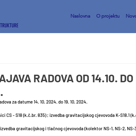
Naslovna
O projektu
Novo
STRUKTURE
JAVA RADOVA OD 14.10. DO
.
dova za datume 14. 10. 2024. do 19. 10. 2024.
ici CS - S18 (
k.č.br
. 835) ; izvedba gravitacijskog cjevovoda K-S18.1 (
k.
 izvedba gravitacijskog i tlačnog cjevovoda (kolektor NS-1, NS-2, NS-