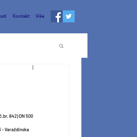
sti
Kontakt
Više
č.br
. 842) DN 500
3 - Varaždinska 