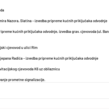
oda
imira Nazora, Slatina - izvedba pripreme kućnih priključaka odvodnje
pripreme kućnih priključaka odvodnje, izvedba grav. cjevovoda (ul. Ban
ijski cjevovod u ulici Rim
Stjepana Radića - izvedba pripreme kućnih priključaka odvodnje
vitacijskog cjevovoda K6 uz obilaznicu
vanje prometne signalizacije.