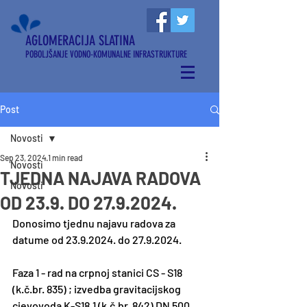
AGLOMERACIJA SLATINA
POBOLJŠANJE VODNO-KOMUNALNE INFRASTRUKTURE
Post
Novosti
Sep 23, 2024
1 min read
Novosti
TJEDNA NAJAVA RADOVA
Novosti
OD 23.9. DO 27.9.2024.
Donosimo tjednu najavu radova za 
datume od 23.9.2024. do 27.9.2024. 
Faza 1 - rad na crpnoj stanici CS - S18 
(
k.č.br
. 835) ; izvedba gravitacijskog 
cjevovoda K-S18.1 (
k.č.br
. 842) DN 500