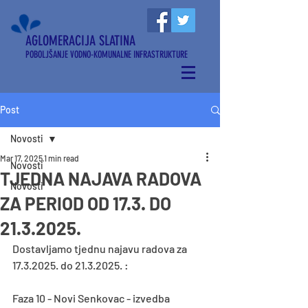
AGLOMERACIJA SLATINA
POBOLJŠANJE VODNO-KOMUNALNE INFRASTRUKTURE
Post
Novosti
Mar 17, 2025
1 min read
Novosti
TJEDNA NAJAVA RADOVA
Novosti
ZA PERIOD OD 17.3. DO
21.3.2025.
Dostavljamo tjednu najavu radova za 
17.3.2025. do 21.3.2025. :
Faza 10 - Novi Senkovac - izvedba 