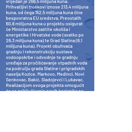
vrijedan je 266,5 milijuna kuna.
Prihvatljivi troškovi iznose 213,4 milijuna
kuna, od čega 152,5 milijuna kuna čine
bespovratna EU sredstva. Preostalih
60,8 milijuna kuna u projektu osigurat
će Ministarstvo zaštite okoliša i
energetike i Hrvatske vode (svatko po
26,3 milijuna kuna) te Grad Slatina (8,1
milijuna kuna). Projekt obuhvaća
gradnju i rekonstrukciju sustava
vodoopskrbe i odvodnje te gradnju
uređaja za pročišćavanje otpadnih voda
na području grada Slatine i prigradskih
naselja Kozice, Markovo, Medinci, Novi
Senkovac, Bakić, Sladojevci i Lukavac.
Realizacijom ovoga projekta omogućit
će se priključivanje novih korisnika na
sustav vodoopskrbe i odvodnje te
smanjenje gubitaka u vodoopskrbnom
sustavu.