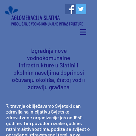
AGLOMERACIJA SLATINA
POBOLJŠANJE VODNO-KOMUNALNE INFRASTRUKTURE
Izgradnja nove
vodnokomunalne
infrastrukture u Slatini i
okolnim naseljima doprinosi
očuvanju okoliša, čistoj vodi i
zdravlju građana
7. travnja obilježavamo Svjetski dan
zdravlja na inicijativu Svjetske
zdravstvene organizacije još od 1950.
godine. Tim povodom svake godine,
raznim aktivnostima, podiže se svijest o
određenoj zdravstvenoj temi, a ove