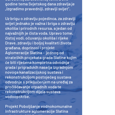
godine tema Svjetskog dana zdravlja je
„Izgradimo pravedniji, zdraviji svijet“.
Uz brigu o zdravlju pojedinca, za zdraviji
svijet jednako je važna i briga o zdravlju
okoliša i prirodnih resursa, a jedan od
najvažnijih je čista voda. Upravo tome,
čistoj vodi, očuvanju okoliša i rijeke
Drave, zdravlju i boljoj kvaliteti života
građana, doprinosi i projekt
Aglomeracije Slatina - jednog od
strateških projekata grada Slatine kojim
će biti riješena kompletna odvodnja
grada i prigradskih naselja izgradnjom
novoga kanalizacijskog sustava i
rekonstrukcijom postojećeg sustava
odvodnje s priključenjem na uređaj za
pročišćavanje otpadnih voda te
rekonstrukcijom dijela sustava
vodoopskrbe.
Projekt Poboljšanje vodnokomunalne
infrastrukture aglomeracije Slatina